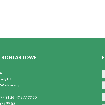
E KONTAKTOWE
F
a
rady 81
 Wodzierady
 677 31 26, 43 677 33 00
 675 99 53