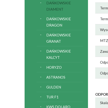
DAŃKOWSKIE
Term
DIAMENT
DAŃKOWSKIE
Term
DRAGON
Wyso
DAŃKOWSKIE
MT
GRANAT
DAŃKOWSKIE
Zawa
KALCYT
Odpo
HORYZO
Odpo
ASTRANOS
GULDEN
ODPOR
TUR F1
Skal
KWS DOLARO