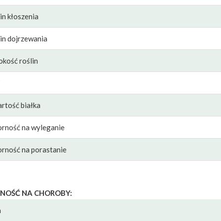
in kłoszenia
in dojrzewania
kość roślin
Z
rtość białka
rność na wyleganie
rność na porastanie
NOŚĆ NA CHOROBY:
a