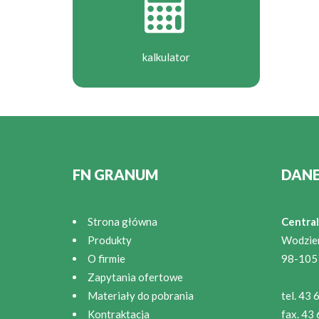
kalkulator
FN GRANUM
DAN
Strona główna
Central
Produkty
Wodzie
O firmie
98-105
Zapytania ofertowe
Materiały do pobrania
tel. 43
Kontraktacja
fax. 43