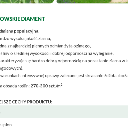
OWSKIE DIAMENT
dmiana
populacyjna
,
ardzo wysoka jakość ziarna,
dna z najbardziej plennych odmian żyta ozimego,
śliny o średniej wysokości i dobrej odporności na wyleganie,
harakteryzuje się bardzo dobrą odpornością na porastanie ziarna w 
ogodowych),
 warunkach intensywnej uprawy zalecane jest skracanie źdźbła zboża
2
a obsada roślin:
270-300 szt./m
EJSZE CECHY PRODUKTU:
a
ni plon