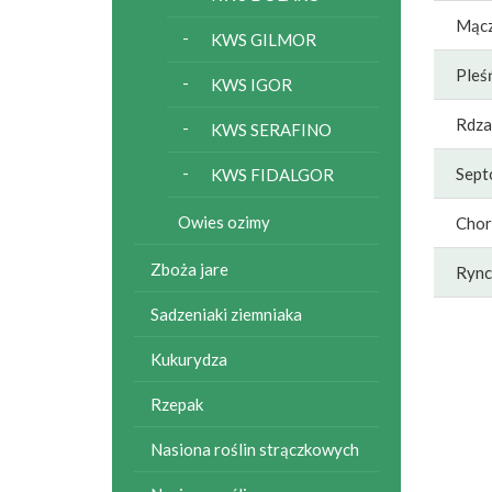
Mącz
KWS GILMOR
Pleś
KWS IGOR
Rdza
KWS SERAFINO
Septo
KWS FIDALGOR
Owies ozimy
Chor
Zboża jare
Rync
Sadzeniaki ziemniaka
Kukurydza
Rzepak
Nasiona roślin strączkowych