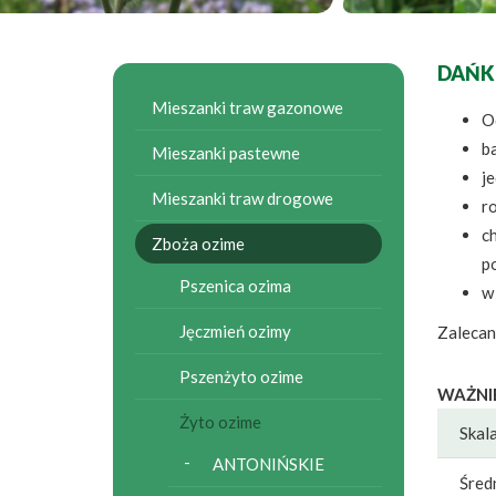
DAŃK
Mieszanki traw gazonowe
O
b
Mieszanki pastewne
je
Mieszanki traw drogowe
ro
c
Zboża ozime
p
Pszenica ozima
w
Jęczmień ozimy
Zalecan
Pszenżyto ozime
WAŻNI
Żyto ozime
Skal
ANTONIŃSKIE
Śred