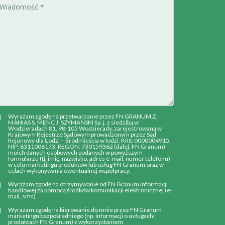
Wyrażam zgodę na przetwarzanie przez FN GRANUM Z.
MANIAS S. MENC J. SZYMAŃSKI Sp. j. z siedzibą w
Wodzieradach 81, 98-105 Wodzierady, zarejestrowaną w
Krajowym Rejestrze Sądowym prowadzonym przez Sąd
Rejonowy dla Łodzi – Śródmieścia w lodzi, KRS: 0000004915,
NIP: 8311006173, REGON: 730159362 (dalej: FN Granum)
moich danych osobowych podanych w powyższym
formularzu (tj. imię, nazwisko, adres e-mail, numer telefonu)
w celu marketingu produktów lub usług FN Granum oraz w
celach wykonywania ewentualnej współpracy.
Wyrażam zgodę na otrzymywanie od FN Granum informacji
handlowej za pomocą środków komunikacji elektronicznej (e-
mail, sms)
Wyrażam zgodę na kierowanie do mnie przez FN Granum
marketingu bezpośredniego (np. informacji o usługach i
produktach FN Granum) z wykorzystaniem