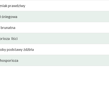
niak prawdziwy
ń śniegowa
 brunatna
rioza liści
oby podstawy źdźbła
hosporioza