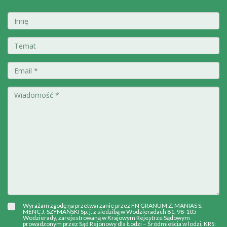
Wyrażam zgodę na przetwarzanie przez FN GRANUM Z. MANIAS S.
MENC J. SZYMAŃSKI Sp. j. z siedzibą w Wodzieradach 81, 98-105
Wodzierady, zarejestrowaną w Krajowym Rejestrze Sądowym
prowadzonym przez Sąd Rejonowy dla Łodzi – Śródmieścia w lodzi, KRS: