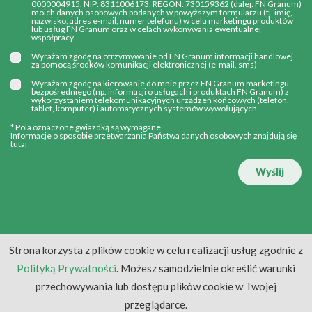
0000004915, NIP: 8311006173, REGON: 730159362 (dalej: FN Granum)
moich danych osobowych podanych w powyższym formularzu (tj. imię,
nazwisko, adres e-mail, numer telefonu) w celu marketingu produktów
lub usług FN Granum oraz w celach wykonywania ewentualnej
współpracy.
Wyrażam zgodę na otrzymywanie od FN Granum informacji handlowej
za pomocą środków komunikacji elektronicznej (e-mail, sms)
Wyrażam zgodę na kierowanie do mnie przez FN Granum marketingu
bezpośredniego (np. informacji o usługach i produktach FN Granum) z
wykorzystaniem telekomunikacyjnych urządzeń końcowych (telefon,
tablet, komputer) i automatycznych systemów wywołujących.
* Pola oznaczone gwiazdką są wymagane
Informacje o sposobie przetwarzania Państwa danych osobowych znajdują się
tutaj
Wyślij
Strona korzysta z plików cookie w celu realizacji usług zgodnie z
Polityką Prywatności
. Możesz samodzielnie określić warunki
przechowywania lub dostępu plików cookie w Twojej
przeglądarce.