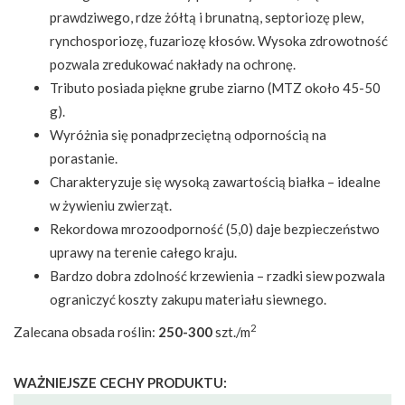
prawdziwego, rdze żółtą i brunatną, septoriozę plew,
rynchosporiozę, fuzariozę kłosów. Wysoka zdrowotność
pozwala zredukować nakłady na ochronę.
Tributo posiada piękne grube ziarno (MTZ około 45-50
g).
Wyróżnia się ponadprzeciętną odpornością na
porastanie.
Charakteryzuje się wysoką zawartością białka – idealne
w żywieniu zwierząt.
Rekordowa mrozoodporność (5,0) daje bezpieczeństwo
uprawy na terenie całego kraju.
Bardzo dobra zdolność krzewienia – rzadki siew pozwala
ograniczyć koszty zakupu materiału siewnego.
2
Zalecana obsada roślin:
250-300
szt./m
WAŻNIEJSZE CECHY PRODUKTU: