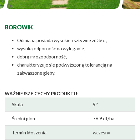
BOROWIK
Odmiana posiada wysokie i sztywne źdźbło,
wysoką odporność na wyleganie,
dobrą mrozoodporność,
charakteryzuje się podwyższoną tolerancją na
zakwaszone gleby.
WAŻNIEJSZE CECHY PRODUKTU:
Skala
9°
Średni plon
76.9 dt/ha
Termin kłoszenia
wczesny