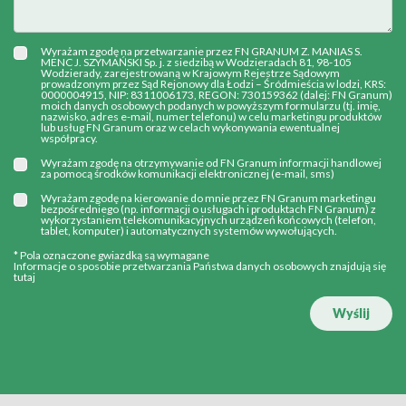
Wyrażam zgodę na przetwarzanie przez FN GRANUM Z. MANIAS S.
MENC J. SZYMAŃSKI Sp. j. z siedzibą w Wodzieradach 81, 98-105
Wodzierady, zarejestrowaną w Krajowym Rejestrze Sądowym
prowadzonym przez Sąd Rejonowy dla Łodzi – Śródmieścia w lodzi, KRS:
0000004915, NIP: 8311006173, REGON: 730159362 (dalej: FN Granum)
moich danych osobowych podanych w powyższym formularzu (tj. imię,
nazwisko, adres e-mail, numer telefonu) w celu marketingu produktów
lub usług FN Granum oraz w celach wykonywania ewentualnej
współpracy.
Wyrażam zgodę na otrzymywanie od FN Granum informacji handlowej
za pomocą środków komunikacji elektronicznej (e-mail, sms)
Wyrażam zgodę na kierowanie do mnie przez FN Granum marketingu
bezpośredniego (np. informacji o usługach i produktach FN Granum) z
wykorzystaniem telekomunikacyjnych urządzeń końcowych (telefon,
tablet, komputer) i automatycznych systemów wywołujących.
* Pola oznaczone gwiazdką są wymagane
Informacje o sposobie przetwarzania Państwa danych osobowych znajdują się
tutaj
Wyślij