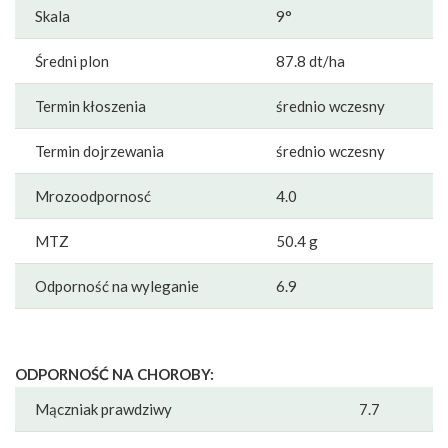
Skala
9°
Średni plon
87.8 dt/ha
Termin kłoszenia
średnio wczesny
Termin dojrzewania
średnio wczesny
Mrozoodpornosć
4.0
MTZ
50.4 g
Odporność na wyleganie
6.9
ODPORNOŚĆ NA CHOROBY:
Mączniak prawdziwy
7.7