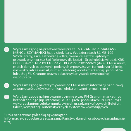
Wyrażam zgodę na przetwarzanie przez FN GRANUM Z. MANIAS S.
MENC J. SZYMAŃSKI Sp. j. z siedzibą w Wodzieradach 81, 98-105
Wodzierady, zarejestrowaną w Krajowym Rejestrze Sądowym
prowadzonym przez Sąd Rejonowy dla Łodzi – Śródmieścia w lodzi, KRS:
0000004915, NIP: 8311006173, REGON: 730159362 (dalej: FN Granum)
moich danych osobowych podanych w powyższym formularzu (tj. imię,
nazwisko, adres e-mail, numer telefonu) w celu marketingu produktów
lub usług FN Granum oraz w celach wykonywania ewentualnej
współpracy.
Wyrażam zgodę na otrzymywanie od FN Granum informacji handlowej
za pomocą środków komunikacji elektronicznej (e-mail, sms)
Wyrażam zgodę na kierowanie do mnie przez FN Granum marketingu
bezpośredniego (np. informacji o usługach i produktach FN Granum) z
wykorzystaniem telekomunikacyjnych urządzeń końcowych (telefon,
tablet, komputer) i automatycznych systemów wywołujących.
* Pola oznaczone gwiazdką są wymagane
Informacje o sposobie przetwarzania Państwa danych osobowych znajdują się
tutaj