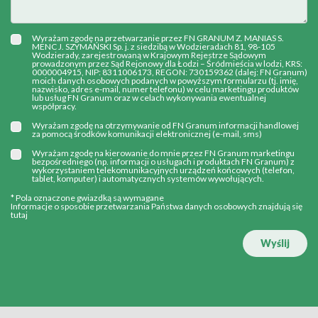
Wyrażam zgodę na przetwarzanie przez FN GRANUM Z. MANIAS S.
MENC J. SZYMAŃSKI Sp. j. z siedzibą w Wodzieradach 81, 98-105
Wodzierady, zarejestrowaną w Krajowym Rejestrze Sądowym
prowadzonym przez Sąd Rejonowy dla Łodzi – Śródmieścia w lodzi, KRS:
0000004915, NIP: 8311006173, REGON: 730159362 (dalej: FN Granum)
moich danych osobowych podanych w powyższym formularzu (tj. imię,
nazwisko, adres e-mail, numer telefonu) w celu marketingu produktów
lub usług FN Granum oraz w celach wykonywania ewentualnej
współpracy.
Wyrażam zgodę na otrzymywanie od FN Granum informacji handlowej
za pomocą środków komunikacji elektronicznej (e-mail, sms)
Wyrażam zgodę na kierowanie do mnie przez FN Granum marketingu
bezpośredniego (np. informacji o usługach i produktach FN Granum) z
wykorzystaniem telekomunikacyjnych urządzeń końcowych (telefon,
tablet, komputer) i automatycznych systemów wywołujących.
* Pola oznaczone gwiazdką są wymagane
Informacje o sposobie przetwarzania Państwa danych osobowych znajdują się
tutaj
Wyślij