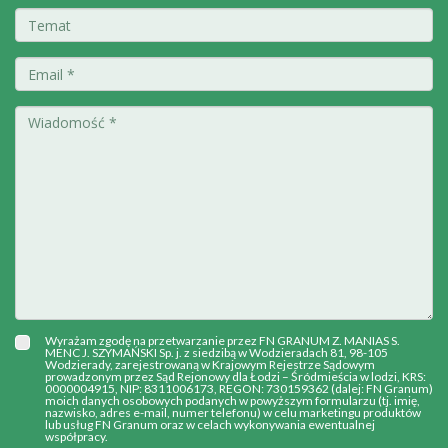
Wyrażam zgodę na przetwarzanie przez FN GRANUM Z. MANIAS S.
MENC J. SZYMAŃSKI Sp. j. z siedzibą w Wodzieradach 81, 98-105
Wodzierady, zarejestrowaną w Krajowym Rejestrze Sądowym
prowadzonym przez Sąd Rejonowy dla Łodzi – Śródmieścia w lodzi, KRS:
0000004915, NIP: 8311006173, REGON: 730159362 (dalej: FN Granum)
moich danych osobowych podanych w powyższym formularzu (tj. imię,
nazwisko, adres e-mail, numer telefonu) w celu marketingu produktów
lub usług FN Granum oraz w celach wykonywania ewentualnej
współpracy.