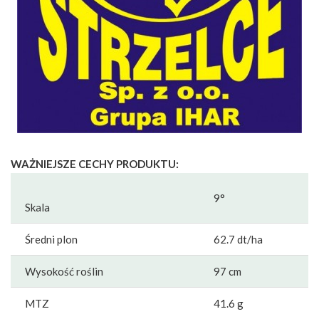
WAŻNIEJSZE CECHY PRODUKTU:
9°
Skala
Średni plon
62.7 dt/ha
Wysokość roślin
97 cm
MTZ
41.6 g