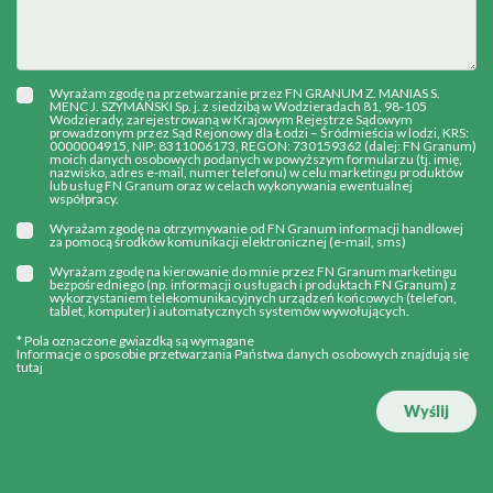
Wyrażam zgodę na przetwarzanie przez FN GRANUM Z. MANIAS S.
MENC J. SZYMAŃSKI Sp. j. z siedzibą w Wodzieradach 81, 98-105
Wodzierady, zarejestrowaną w Krajowym Rejestrze Sądowym
prowadzonym przez Sąd Rejonowy dla Łodzi – Śródmieścia w lodzi, KRS:
0000004915, NIP: 8311006173, REGON: 730159362 (dalej: FN Granum)
moich danych osobowych podanych w powyższym formularzu (tj. imię,
nazwisko, adres e-mail, numer telefonu) w celu marketingu produktów
lub usług FN Granum oraz w celach wykonywania ewentualnej
współpracy.
Wyrażam zgodę na otrzymywanie od FN Granum informacji handlowej
za pomocą środków komunikacji elektronicznej (e-mail, sms)
Wyrażam zgodę na kierowanie do mnie przez FN Granum marketingu
bezpośredniego (np. informacji o usługach i produktach FN Granum) z
wykorzystaniem telekomunikacyjnych urządzeń końcowych (telefon,
tablet, komputer) i automatycznych systemów wywołujących.
* Pola oznaczone gwiazdką są wymagane
Informacje o sposobie przetwarzania Państwa danych osobowych znajdują się
tutaj
Wyślij