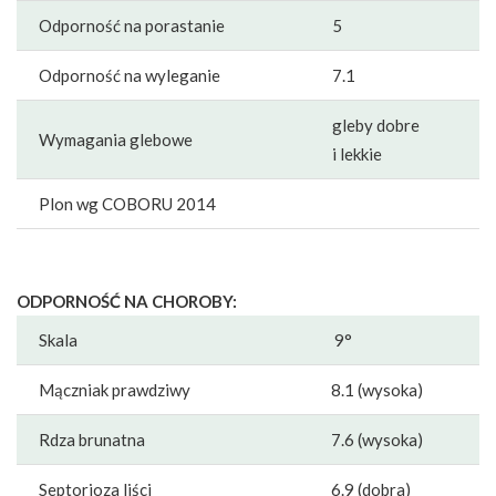
Odporność na porastanie
5
Odporność na wyleganie
7.1
gleby dobre
Wymagania glebowe
i lekkie
Plon wg COBORU 2014
ODPORNOŚĆ NA CHOROBY:
Skala
9°
Mączniak prawdziwy
8.1 (wysoka)
Rdza brunatna
7.6 (wysoka)
Septorioza liści
6.9 (dobra)