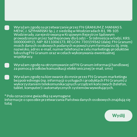
Wyrażam zgodę na przetwarzanie przez FN GRANUM Z. MANIAS S.
MENC J. SZYMAŃSKI Sp. j. z siedzibą w Wodzieradach 81, 98-105
Wodzierady, zarejestrowaną w Krajowym Rejestrze Sądowym
prowadzonym przez Sąd Rejonowy dla Łodzi – Śródmieścia w lodzi, KRS:
0000004915, NIP: 8311006173, REGON: 730159362 (dalej: FN Granum)
moich danych osobowych podanych w powyższym formularzu (tj. imię,
nazwisko, adres e-mail, numer telefonu) w celu marketingu produktów
lub usług FN Granum oraz w celach wykonywania ewentualnej
współpracy.
Wyrażam zgodę na otrzymywanie od FN Granum informacji handlowej
za pomocą środków komunikacji elektronicznej (e-mail, sms)
Wyrażam zgodę na kierowanie do mnie przez FN Granum marketingu
bezpośredniego (np. informacji o usługach i produktach FN Granum) z
wykorzystaniem telekomunikacyjnych urządzeń końcowych (telefon,
tablet, komputer) i automatycznych systemów wywołujących.
* Pola oznaczone gwiazdką są wymagane
Informacje o sposobie przetwarzania Państwa danych osobowych znajdują się
tutaj
Wyślij