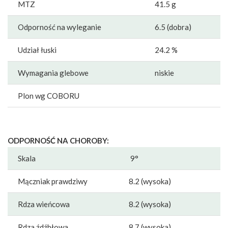
MTZ
41.5 g
Odporność na wyleganie
6.5 (dobra)
Udział łuski
24.2 %
Wymagania glebowe
niskie
Plon wg COBORU
ODPORNOŚĆ NA CHOROBY:
Skala
9°
Mączniak prawdziwy
8.2 (wysoka)
Rdza wieńcowa
8.2 (wysoka)
Rdza źdźbłowa
8.7 (wysoka)