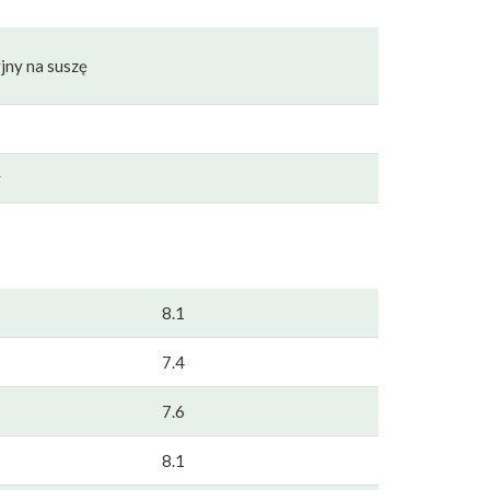
jny na suszę
y
8.1
7.4
7.6
8.1