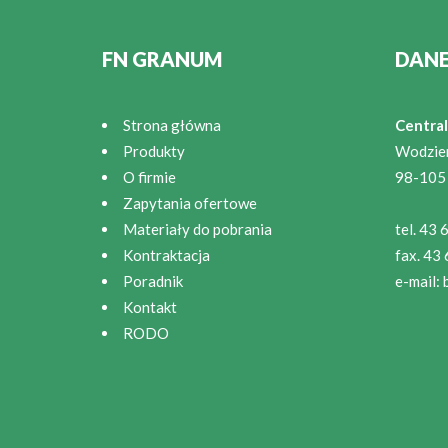
FN GRANUM
DAN
Strona główna
Central
Produkty
Wodzie
O firmie
98-105
Zapytania ofertowe
Materiały do pobrania
tel. 43
Kontraktacja
fax. 43
Poradnik
e-mail:
Kontakt
RODO