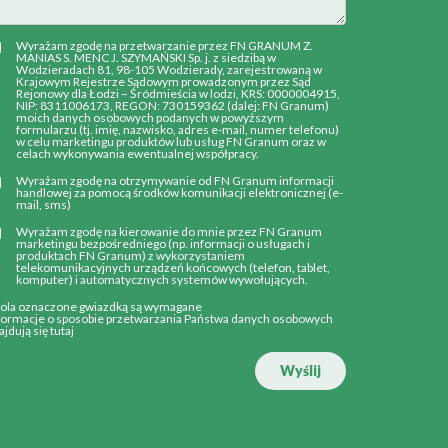
Wyrażam zgodę na przetwarzanie przez FN GRANUM Z.
MANIAS S. MENC J. SZYMAŃSKI Sp. j. z siedzibą w
Wodzieradach 81, 98-105 Wodzierady, zarejestrowaną w
Krajowym Rejestrze Sądowym prowadzonym przez Sąd
Rejonowy dla Łodzi – Śródmieścia w lodzi, KRS: 0000004915,
NIP: 8311006173, REGON: 730159362 (dalej: FN Granum)
moich danych osobowych podanych w powyższym
formularzu (tj. imię, nazwisko, adres e-mail, numer telefonu)
w celu marketingu produktów lub usług FN Granum oraz w
celach wykonywania ewentualnej współpracy.
Wyrażam zgodę na otrzymywanie od FN Granum informacji
handlowej za pomocą środków komunikacji elektronicznej (e-
mail, sms)
Wyrażam zgodę na kierowanie do mnie przez FN Granum
marketingu bezpośredniego (np. informacji o usługach i
produktach FN Granum) z wykorzystaniem
telekomunikacyjnych urządzeń końcowych (telefon, tablet,
komputer) i automatycznych systemów wywołujących.
Pola oznaczone gwiazdką są wymagane
formacje o sposobie przetwarzania Państwa danych osobowych
ajdują się
tutaj
Wyślij