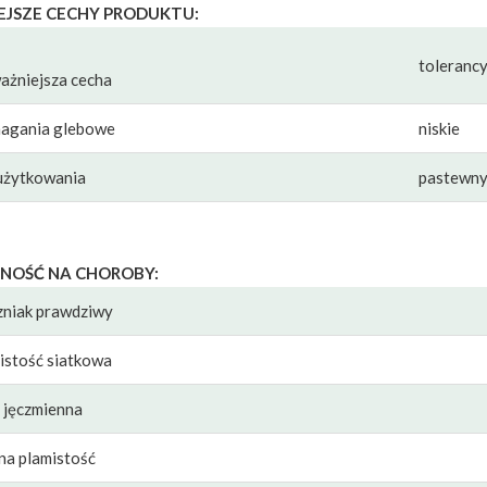
EJSZE CECHY PRODUKTU:
tolerancy
ażniejsza cecha
gania glebowe
niskie
użytkowania
pastewn
NOŚĆ NA CHOROBY:
niak prawdziwy
istość siatkowa
 jęczmienna
na plamistość