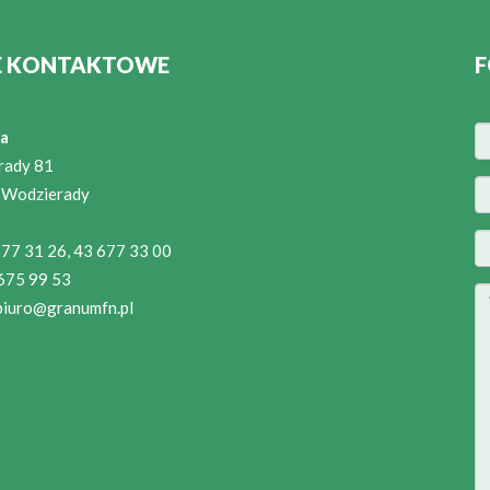
E KONTAKTOWE
F
a
rady 81
 Wodzierady
 677 31 26, 43 677 33 00
 675 99 53
biuro@granumfn.pl