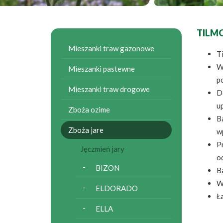
TILM
Mieszanki traw gazonowe
T
W
Mieszanki pastewne
p
Mieszanki traw drogowe
Do
u
Zboża ozime
B
Zboża jare
w
P
Jęczmień jary
o
BIZON
B
W
ELDORADO
Ł
ELLA