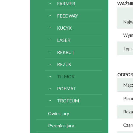
FARMER
WAŻNI
FEEDWAY
Najw
KUCYK
Wyma
LASER
Typ 
REKRUT
REZUS
ODPOR
TILMOR
Mącz
POEMAT
Plam
TROFEUM
Rdza
Owies jary
Czar
Pszenica jara