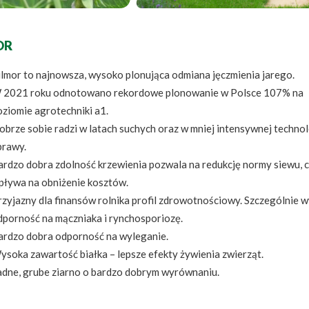
OR
ilmor to najnowsza, wysoko plonująca odmiana jęczmienia jarego.
 2021 roku odnotowano rekordowe plonowanie w Polsce 107% na
oziomie agrotechniki a1.
brze sobie radzi w latach suchych oraz w mniej intensywnej technol
prawy.
ardzo dobra zdolność krzewienia pozwala na redukcję normy siewu, 
pływa na obniżenie kosztów.
rzyjazny dla finansów rolnika profil zdrowotnościowy. Szczególnie 
dporność na mączniaka i rynchosporiozę.
ardzo dobra odporność na wyleganie.
ysoka zawartość białka – lepsze efekty żywienia zwierząt.
adne, grube ziarno o bardzo dobrym wyrównaniu.