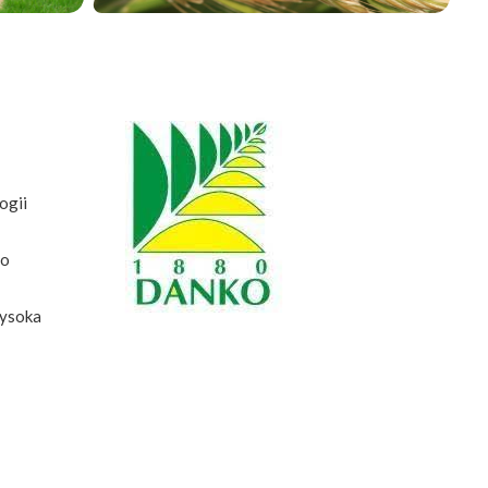
ogii
co
wysoka