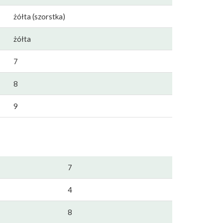
żółta (szorstka)
żółta
7
8
9
7
4
8