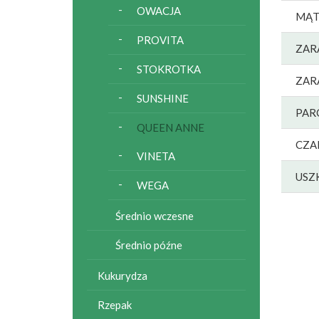
OWACJA
MĄT
PROVITA
ZAR
STOKROTKA
ZAR
SUNSHINE
PAR
QUEEN ANNE
CZA
VINETA
USZ
WEGA
Średnio wczesne
Średnio późne
Kukurydza
Rzepak