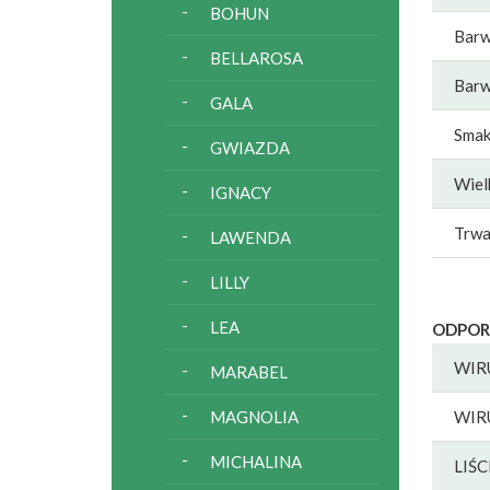
BOHUN
Barw
BELLAROSA
Barw
GALA
Sma
GWIAZDA
Wiel
IGNACY
Trwa
LAWENDA
LILLY
LEA
ODPOR
WIR
MARABEL
WIR
MAGNOLIA
MICHALINA
LIŚ