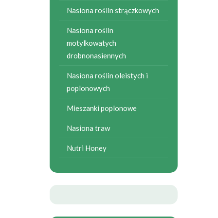
Nasiona roślin strączkowych
Nasiona roślin
motylkowatych
drobnonasiennych
Nasiona roślin oleistych i
poplonowych
Mieszanki poplonowe
Nasiona traw
Nutri Honey