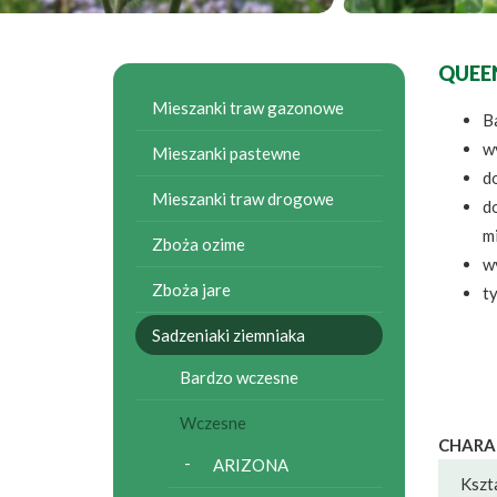
QUEE
Mieszanki traw gazonowe
Ba
w
Mieszanki pastewne
d
Mieszanki traw drogowe
do
m
Zboża ozime
w
Zboża jare
ty
Sadzeniaki ziemniaka
Bardzo wczesne
Wczesne
CHARA
ARIZONA
Kszt