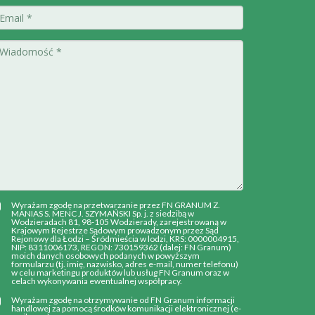
Wyrażam zgodę na przetwarzanie przez FN GRANUM Z.
MANIAS S. MENC J. SZYMAŃSKI Sp. j. z siedzibą w
Wodzieradach 81, 98-105 Wodzierady, zarejestrowaną w
Krajowym Rejestrze Sądowym prowadzonym przez Sąd
Rejonowy dla Łodzi – Śródmieścia w lodzi, KRS: 0000004915,
NIP: 8311006173, REGON: 730159362 (dalej: FN Granum)
moich danych osobowych podanych w powyższym
formularzu (tj. imię, nazwisko, adres e-mail, numer telefonu)
w celu marketingu produktów lub usług FN Granum oraz w
celach wykonywania ewentualnej współpracy.
Wyrażam zgodę na otrzymywanie od FN Granum informacji
handlowej za pomocą środków komunikacji elektronicznej (e-