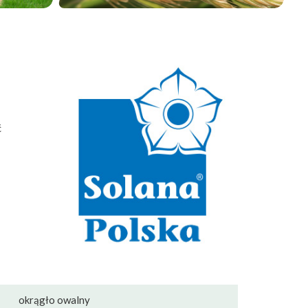
ć
okrągło owalny