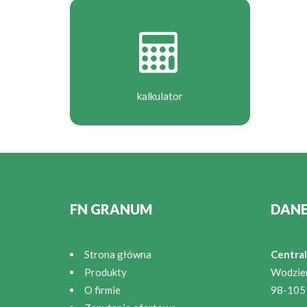
kalkulator
FN GRANUM
DAN
Strona główna
Central
Produkty
Wodzie
O firmie
98-105