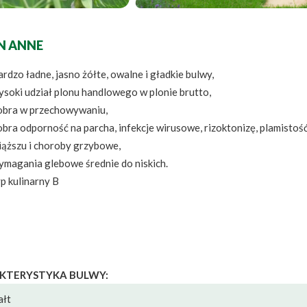
N ANNE
rdzo ładne, jasno żółte, owalne i gładkie bulwy,
ysoki udział plonu handlowego w plonie brutto,
obra w przechowywaniu,
bra odporność na parcha, infekcje wirusowe, rizoktonizę, plamistoś
iąższu i choroby grzybowe,
ymagania glebowe średnie do niskich.
p kulinarny B
KTERYSTYKA BULWY:
ałt