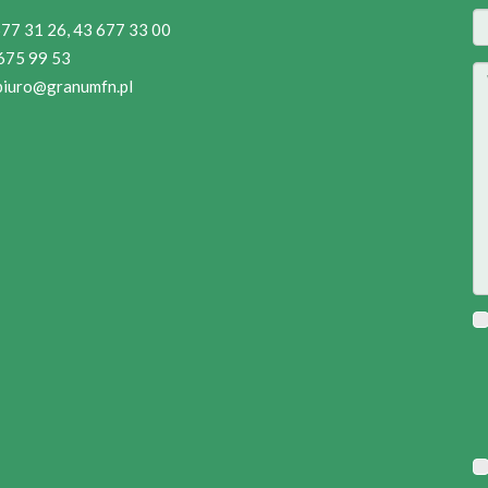
 677 31 26, 43 677 33 00
 675 99 53
biuro@granumfn.pl