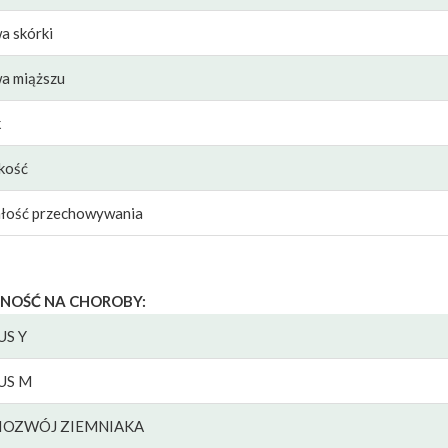
a skórki
a miąższu
k
kość
łość przechowywania
NOŚĆ NA CHOROBY:
US Y
US M
CIOZWÓJ ZIEMNIAKA