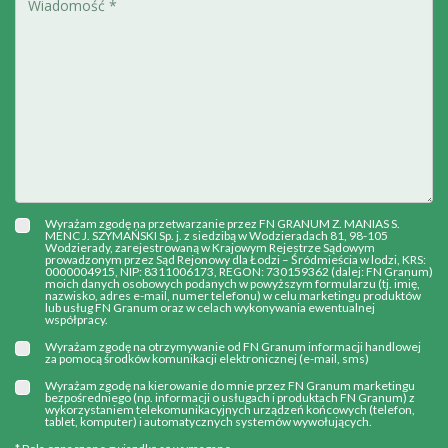
Wyrażam zgodę na przetwarzanie przez FN GRANUM Z. MANIAS S.
MENC J. SZYMAŃSKI Sp. j. z siedzibą w Wodzieradach 81, 98-105
Wodzierady, zarejestrowaną w Krajowym Rejestrze Sądowym
prowadzonym przez Sąd Rejonowy dla Łodzi – Śródmieścia w lodzi, KRS:
0000004915, NIP: 8311006173, REGON: 730159362 (dalej: FN Granum)
moich danych osobowych podanych w powyższym formularzu (tj. imię,
nazwisko, adres e-mail, numer telefonu) w celu marketingu produktów
lub usług FN Granum oraz w celach wykonywania ewentualnej
współpracy.
Wyrażam zgodę na otrzymywanie od FN Granum informacji handlowej
za pomocą środków komunikacji elektronicznej (e-mail, sms)
Wyrażam zgodę na kierowanie do mnie przez FN Granum marketingu
bezpośredniego (np. informacji o usługach i produktach FN Granum) z
wykorzystaniem telekomunikacyjnych urządzeń końcowych (telefon,
tablet, komputer) i automatycznych systemów wywołujących.