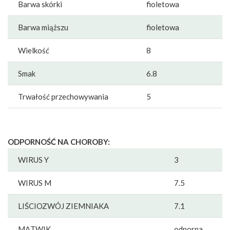
Barwa skórki
fioletowa
Barwa miąższu
fioletowa
Wielkość
8
Smak
6.8
Trwałość przechowywania
5
ODPORNOŚĆ NA CHOROBY:
WIRUS Y
3
WIRUS M
7.5
LIŚCIOZWÓJ ZIEMNIAKA
7.1
MĄTWIK
odporna