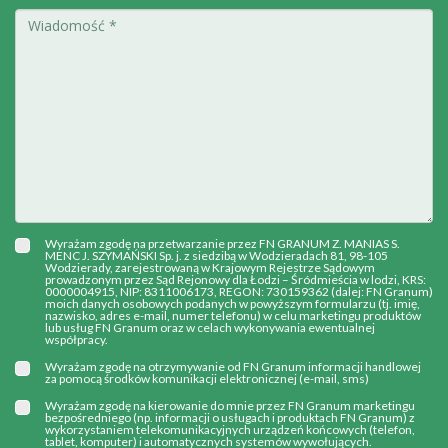
Wyrażam zgodę na przetwarzanie przez FN GRANUM Z. MANIAS S.
MENC J. SZYMAŃSKI Sp. j. z siedzibą w Wodzieradach 81, 98-105
Wodzierady, zarejestrowaną w Krajowym Rejestrze Sądowym
prowadzonym przez Sąd Rejonowy dla Łodzi – Śródmieścia w lodzi, KRS:
0000004915, NIP: 8311006173, REGON: 730159362 (dalej: FN Granum)
moich danych osobowych podanych w powyższym formularzu (tj. imię,
nazwisko, adres e-mail, numer telefonu) w celu marketingu produktów
lub usług FN Granum oraz w celach wykonywania ewentualnej
współpracy.
Wyrażam zgodę na otrzymywanie od FN Granum informacji handlowej
za pomocą środków komunikacji elektronicznej (e-mail, sms)
Wyrażam zgodę na kierowanie do mnie przez FN Granum marketingu
bezpośredniego (np. informacji o usługach i produktach FN Granum) z
wykorzystaniem telekomunikacyjnych urządzeń końcowych (telefon,
tablet, komputer) i automatycznych systemów wywołujących.