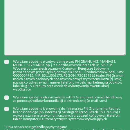
Wyrażam zgodę na przetwarzanie przez FN GRANUM Z. MANIAS S.
MENC J. SZYMAŃSKI Sp. j. z siedzibą w Wodzieradach 81, 98-105
Wodzierady, zarejestrowaną w Krajowym Rejestrze Sądowym
prowadzonym przez Sąd Rejonowy dla Łodzi – Śródmieścia w lodzi, KRS:
0000004915, NIP: 8311006173, REGON: 730159362 (dalej: FN Granum)
moich danych osobowych podanych w powyższym formularzu (tj. imię,
nazwisko, adres e-mail, numer telefonu) w celu marketingu produktów
lub usług FN Granum oraz w celach wykonywania ewentualnej
współpracy.
Wyrażam zgodę na otrzymywanie od FN Granum informacji handlowej
za pomocą środków komunikacji elektronicznej (e-mail, sms)
Wyrażam zgodę na kierowanie do mnie przez FN Granum marketingu
bezpośredniego (np. informacji o usługach i produktach FN Granum) z
wykorzystaniem telekomunikacyjnych urządzeń końcowych (telefon,
tablet, komputer) i automatycznych systemów wywołujących.
* Pola oznaczone gwiazdką są wymagane