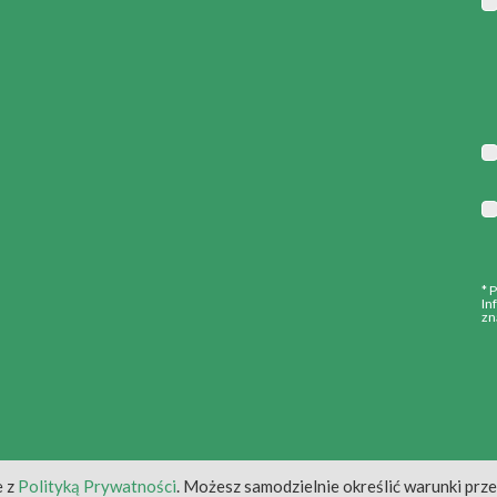
* 
In
zn
e z
Polityką Prywatności
. Możesz samodzielnie określić warunki prz