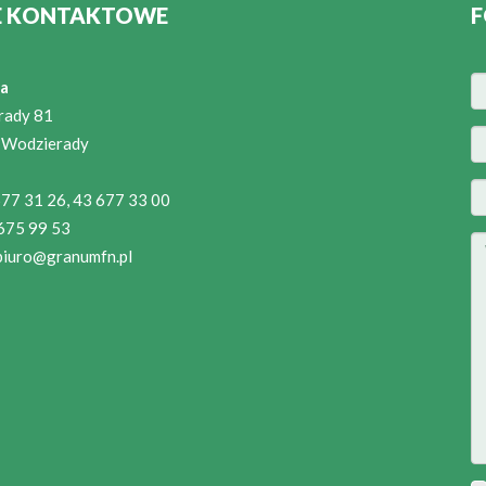
E KONTAKTOWE
F
a
rady 81
 Wodzierady
 677 31 26, 43 677 33 00
 675 99 53
biuro@granumfn.pl