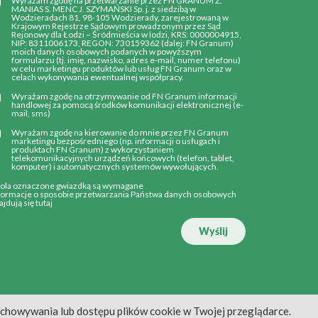
Wyrażam zgodę na przetwarzanie przez FN GRANUM Z.
MANIAS S. MENC J. SZYMAŃSKI Sp. j. z siedzibą w
Wodzieradach 81, 98-105 Wodzierady, zarejestrowaną w
Krajowym Rejestrze Sądowym prowadzonym przez Sąd
Rejonowy dla Łodzi – Śródmieścia w lodzi, KRS: 0000004915,
NIP: 8311006173, REGON: 730159362 (dalej: FN Granum)
moich danych osobowych podanych w powyższym
formularzu (tj. imię, nazwisko, adres e-mail, numer telefonu)
w celu marketingu produktów lub usług FN Granum oraz w
celach wykonywania ewentualnej współpracy.
Wyrażam zgodę na otrzymywanie od FN Granum informacji
handlowej za pomocą środków komunikacji elektronicznej (e-
mail, sms)
Wyrażam zgodę na kierowanie do mnie przez FN Granum
marketingu bezpośredniego (np. informacji o usługach i
produktach FN Granum) z wykorzystaniem
telekomunikacyjnych urządzeń końcowych (telefon, tablet,
komputer) i automatycznych systemów wywołujących.
Pola oznaczone gwiazdką są wymagane
formacje o sposobie przetwarzania Państwa danych osobowych
ajdują się
tutaj
Wyślij
echowywania lub dostępu plików cookie w Twojej przeglądarce.