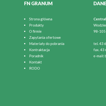
FN GRANUM
DAN
Strona główna
Central
Produkty
Wodzie
O firmie
98-105
Zapytania ofertowe
Materiały do pobrania
tel. 43
Kontraktacja
fax. 43
Poradnik
e-mail:
Kontakt
RODO