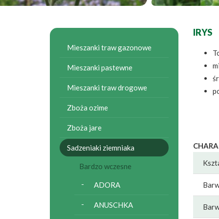
IRYS
Mieszanki traw gazonowe
T
m
Mieszanki pastewne
ś
Mieszanki traw drogowe
p
Zboża ozime
Zboża jare
CHARA
Sadzeniaki ziemniaka
Kszt
Bardzo wczesne
ADORA
Barw
ANUSCHKA
Barw