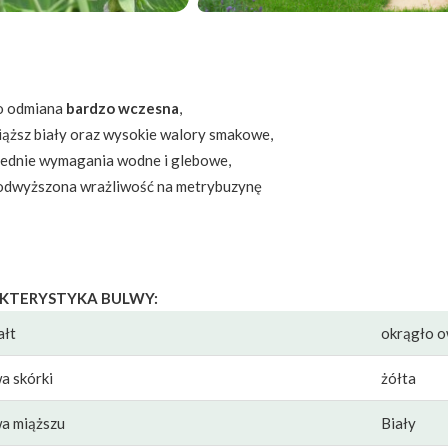
o odmiana
bardzo wczesna
,
iąższ biały oraz wysokie walory smakowe,
rednie wymagania wodne i glebowe,
odwyższona wrażliwość na metrybuzynę
KTERYSTYKA BULWY:
ałt
okrągło o
a skórki
żółta
a miąższu
Biały