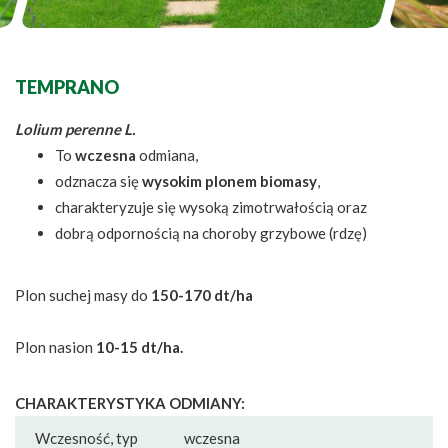
TEMPRANO
Lolium perenne L.
To
wczesna
odmiana,
odznacza się
wysokim plonem biomasy
,
charakteryzuje się wysoką zimotrwałością oraz
dobrą odpornością na choroby grzybowe (rdzę)
Plon suchej masy do
150-170 dt/ha
Plon nasion
10-15 dt/ha.
CHARAKTERYSTYKA ODMIANY:
Wczesność, typ
wczesna