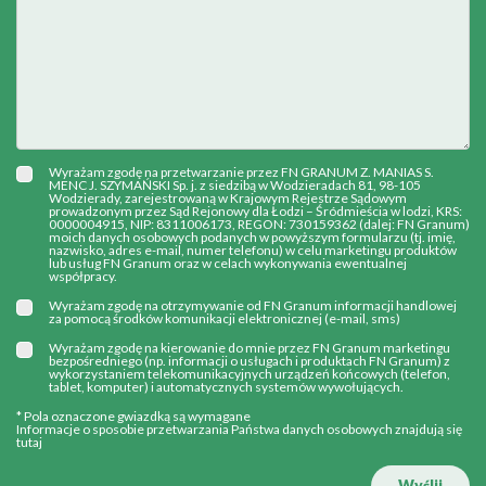
Wyrażam zgodę na przetwarzanie przez FN GRANUM Z. MANIAS S.
MENC J. SZYMAŃSKI Sp. j. z siedzibą w Wodzieradach 81, 98-105
Wodzierady, zarejestrowaną w Krajowym Rejestrze Sądowym
prowadzonym przez Sąd Rejonowy dla Łodzi – Śródmieścia w lodzi, KRS:
0000004915, NIP: 8311006173, REGON: 730159362 (dalej: FN Granum)
moich danych osobowych podanych w powyższym formularzu (tj. imię,
nazwisko, adres e-mail, numer telefonu) w celu marketingu produktów
lub usług FN Granum oraz w celach wykonywania ewentualnej
współpracy.
Wyrażam zgodę na otrzymywanie od FN Granum informacji handlowej
za pomocą środków komunikacji elektronicznej (e-mail, sms)
Wyrażam zgodę na kierowanie do mnie przez FN Granum marketingu
bezpośredniego (np. informacji o usługach i produktach FN Granum) z
wykorzystaniem telekomunikacyjnych urządzeń końcowych (telefon,
tablet, komputer) i automatycznych systemów wywołujących.
* Pola oznaczone gwiazdką są wymagane
Informacje o sposobie przetwarzania Państwa danych osobowych znajdują się
tutaj
Wyślij