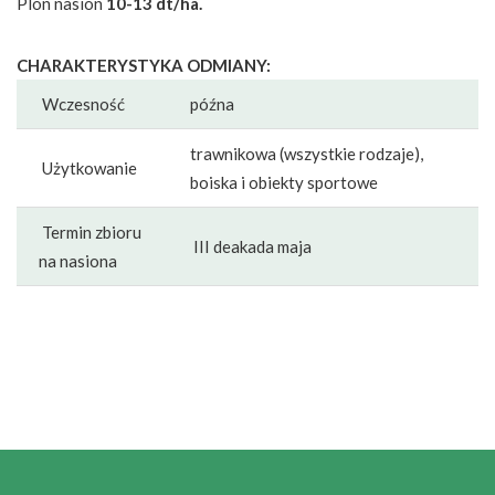
Plon nasion
10-13 dt/ha.
CHARAKTERYSTYKA ODMIANY:
Wczesność
późna
trawnikowa (wszystkie rodzaje),
Użytkowanie
boiska i obiekty sportowe
Termin zbioru
III deakada maja
na nasiona