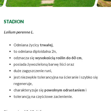
STADION
Lolium perenne L.
Odmiana życicy
trwałej
,
to odmiana diploidalna 2n,
odznacza się
wysokością roślin do 60 cm
,
posiada żywozieloną barwę liści oraz
duże zagęszczenie runi,
jest niezwykle tolerancyjna na ścieranie i szybko się
regeneruje,
charakteryzuje się
powolnym odrastaniem
i
tolerancją na częściowe zacienienie.