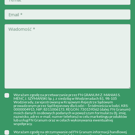
Wyrażam zgodę na przetwarzanie przez FN GRANUM Z. MANIAS S.
MENC J. SZYMAŃSKI Sp. j. z siedzibą w Wodzieradach 81, 98-105
Wodzierady, zarejestrowaną w Krajowym Rejestrze Sądowym
prowadzonym przez Sąd Rejonowy dla Łodzi – Śródmieścia w lodzi, KRS:
0000004915, NIP: 8311006173, REGON: 730159362 (dalej: FN Granum)
moich danych osobowych podanych w powyższym formularzu (tj. imię,
nazwisko, adres e-mail, numer telefonu) w celu marketingu produktów
lub usług FN Granum oraz w celach wykonywania ewentualnej
współpracy.
Wyrażam zgodę na otrzymywanie od FN Granum informacji handlowej