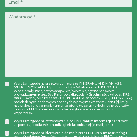
Wyrażam zgodę na przetwarzanie przez FN GRANUM Z. MANIAS S.
MENC J. SZYMAŃSKI Sp. j. z siedzibą w Wodzieradach 81, 98-105
Wodzierady, zarejestrowaną w Krajowym Rejestrze Sądowym
prowadzonym przez Sąd Rejonowy dla Łodzi – Śródmieścia w lodzi, KRS:
0000004915, NIP: 8311006173, REGON: 730159362 (dalej: FN Granum)
moich danych osobowych podanych w powyższym formularzu (tj. imię,
nazwisko, adres e-mail, numer telefonu) w celu marketingu produktów
lub usług FN Granum oraz w celach wykonywania ewentualnej
współpracy.
Wyrażam zgodę na otrzymywanie od FN Granum informacji handlowej
za pomocą środków komunikacji elektronicznej (e-mail, sms)
Wyrażam zgodę na kierowanie do mnie przez FN Granum marketingu
bezpośredniego (np. informacji o usługach i produktach FN Granum) z