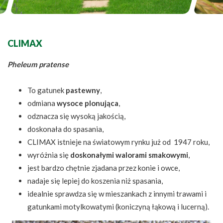
CLIMAX
Pheleum pratense
To gatunek
pastewny
,
odmiana
wysoce plonująca
,
odznacza się wysoką jakością,
doskonała do spasania,
CLIMAX istnieje na światowym rynku już od 1947 roku,
wyróżnia się
doskonałymi walorami smakowymi
,
jest bardzo chętnie zjadana przez konie i owce,
nadaje się lepiej do koszenia niż spasania,
idealnie sprawdza się w mieszankach z innymi trawami i
gatunkami motylkowatymi (koniczyną łąkową i lucerną).