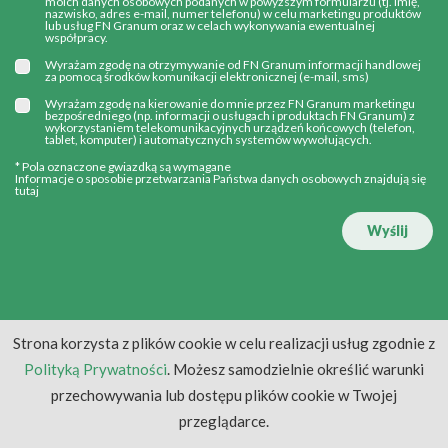
moich danych osobowych podanych w powyższym formularzu (tj. imię,
nazwisko, adres e-mail, numer telefonu) w celu marketingu produktów
lub usług FN Granum oraz w celach wykonywania ewentualnej
współpracy.
Wyrażam zgodę na otrzymywanie od FN Granum informacji handlowej
za pomocą środków komunikacji elektronicznej (e-mail, sms)
Wyrażam zgodę na kierowanie do mnie przez FN Granum marketingu
bezpośredniego (np. informacji o usługach i produktach FN Granum) z
wykorzystaniem telekomunikacyjnych urządzeń końcowych (telefon,
tablet, komputer) i automatycznych systemów wywołujących.
* Pola oznaczone gwiazdką są wymagane
Informacje o sposobie przetwarzania Państwa danych osobowych znajdują się
tutaj
Wyślij
Strona korzysta z plików cookie w celu realizacji usług zgodnie z
Polityką Prywatności
. Możesz samodzielnie określić warunki
przechowywania lub dostępu plików cookie w Twojej
przeglądarce.