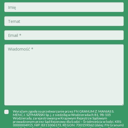
Wyrażam zgodę na przetwarzanie przez FN GRANUM Z. MANIAS S.
MENC J. SZYMAŃSKI Sp. j. z siedzibą w Wodzieradach 81, 98-105
Wodzierady, zarejestrowaną w Krajowym Rejestrze Sądowym
prowadzonym przez Sąd Rejonowy dla Łodzi – Śródmieścia w lodzi, KRS:
0000004915, NIP: 8311006173, REGON: 730159362 (dalej: FN Granum)