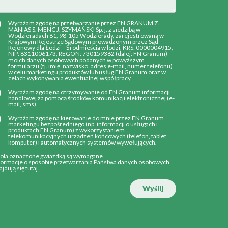
Wyrażam zgodę na przetwarzanie przez FN GRANUM Z.
MANIAS S. MENC J. SZYMAŃSKI Sp. j. z siedzibą w
Wodzieradach 81, 98-105 Wodzierady, zarejestrowaną w
Krajowym Rejestrze Sądowym prowadzonym przez Sąd
Rejonowy dla Łodzi – Śródmieścia w lodzi, KRS: 0000004915,
NIP: 8311006173, REGON: 730159362 (dalej: FN Granum)
moich danych osobowych podanych w powyższym
formularzu (tj. imię, nazwisko, adres e-mail, numer telefonu)
w celu marketingu produktów lub usług FN Granum oraz w
celach wykonywania ewentualnej współpracy.
Wyrażam zgodę na otrzymywanie od FN Granum informacji
handlowej za pomocą środków komunikacji elektronicznej (e-
mail, sms)
Wyrażam zgodę na kierowanie do mnie przez FN Granum
marketingu bezpośredniego (np. informacji o usługach i
produktach FN Granum) z wykorzystaniem
telekomunikacyjnych urządzeń końcowych (telefon, tablet,
komputer) i automatycznych systemów wywołujących.
Pola oznaczone gwiazdką są wymagane
formacje o sposobie przetwarzania Państwa danych osobowych
ajdują się
tutaj
Wyślij