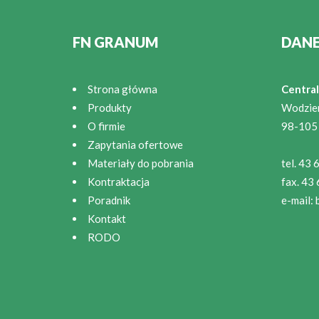
FN GRANUM
DAN
Strona główna
Central
Produkty
Wodzie
O firmie
98-105
Zapytania ofertowe
Materiały do pobrania
tel. 43
Kontraktacja
fax. 43
Poradnik
e-mail:
Kontakt
RODO