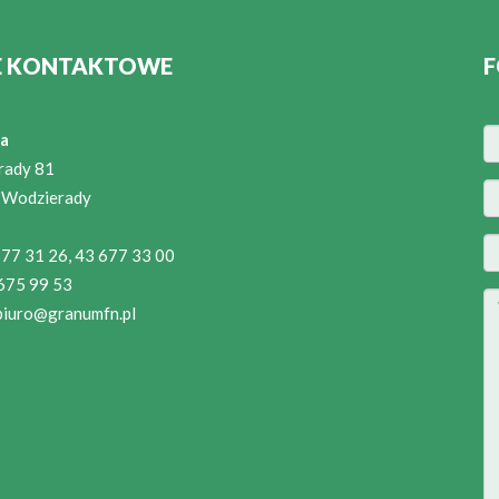
E KONTAKTOWE
F
a
rady 81
 Wodzierady
 677 31 26, 43 677 33 00
 675 99 53
biuro@granumfn.pl