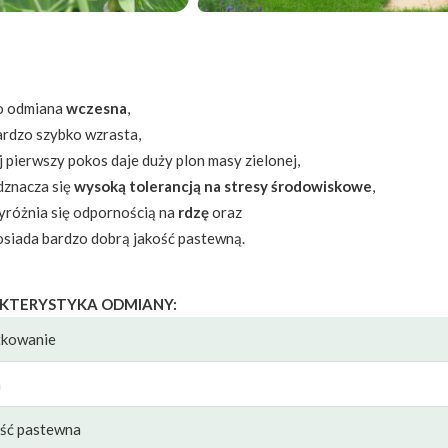
o odmiana
wczesna
,
ardzo szybko wzrasta,
j pierwszy pokos daje duży plon masy zielonej,
dznacza się
wysoką tolerancją na stresy środowiskowe
,
yróżnia się odpornością na
rdzę
oraz
osiada bardzo dobrą jakość pastewną.
KTERYSTYKA ODMIANY:
kowanie
n
ść pastewna