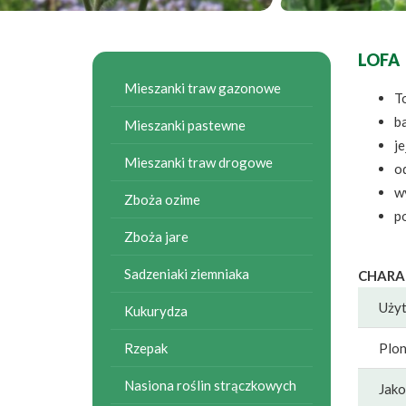
LOFA
Mieszanki traw gazonowe
T
b
Mieszanki pastewne
je
Mieszanki traw drogowe
o
w
Zboża ozime
p
Zboża jare
Sadzeniaki ziemniaka
CHARA
Użyt
Kukurydza
Rzepak
Plo
Nasiona roślin strączkowych
Jako