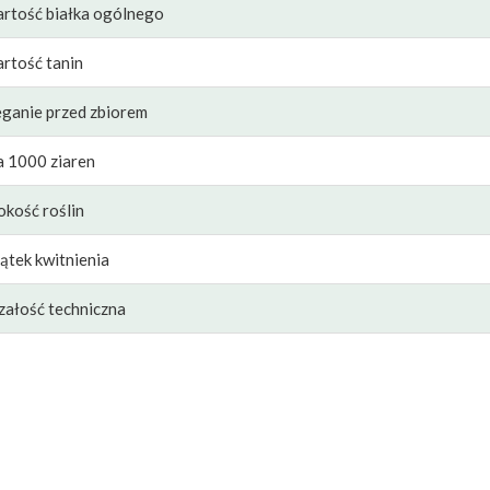
rtość białka ogólnego
rtość tanin
ganie przed zbiorem
 1000 ziaren
kość roślin
ątek kwitnienia
załość techniczna