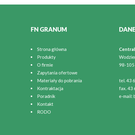
FN GRANUM
DAN
Strona główna
Central
Produkty
Wodzie
O firmie
98-105
Zapytania ofertowe
Materiały do pobrania
tel. 43
Kontraktacja
fax. 43
Poradnik
e-mail:
Kontakt
RODO