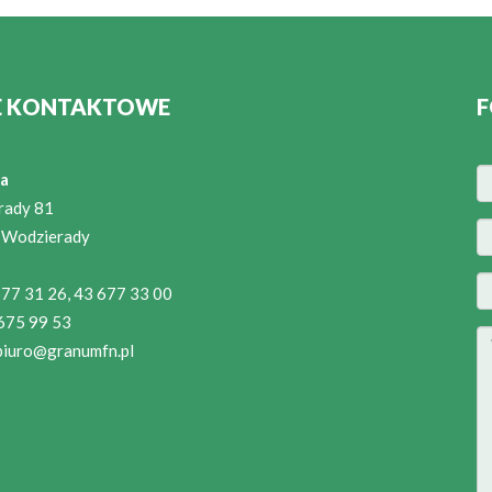
E KONTAKTOWE
F
a
rady 81
 Wodzierady
 677 31 26, 43 677 33 00
 675 99 53
biuro@granumfn.pl