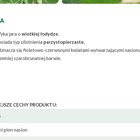
A
yka jara o
wiotkiej łodydze
,
siada typ ulistnienia
parzystopierzaste
,
dznacza się fioletowo-czerwonymi kwiatami wytwarzającymi nasion
emniej szarobrunatnej barwie.
EJSZE CECHY PRODUKTU:
a
ni plon nasion