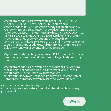
Wyrażam zgodę na przetwarzanie przez FN GRANUM Z.
MANIAS S. MENC J. SZYMAŃSKI Sp. j. z siedzibą w
Wodzieradach 81, 98-105 Wodzierady, zarejestrowaną w
Krajowym Rejestrze Sądowym prowadzonym przez Sąd
Rejonowy dla Łodzi – Śródmieścia w lodzi, KRS: 0000004915,
NIP: 8311006173, REGON: 730159362 (dalej: FN Granum)
moich danych osobowych podanych w powyższym
formularzu (tj. imię, nazwisko, adres e-mail, numer telefonu)
w celu marketingu produktów lub usług FN Granum oraz w
celach wykonywania ewentualnej współpracy.
Wyrażam zgodę na otrzymywanie od FN Granum informacji
handlowej za pomocą środków komunikacji elektronicznej (e-
mail, sms)
Wyrażam zgodę na kierowanie do mnie przez FN Granum
marketingu bezpośredniego (np. informacji o usługach i
produktach FN Granum) z wykorzystaniem
telekomunikacyjnych urządzeń końcowych (telefon, tablet,
komputer) i automatycznych systemów wywołujących.
Pola oznaczone gwiazdką są wymagane
formacje o sposobie przetwarzania Państwa danych osobowych
ajdują się
tutaj
Wyślij