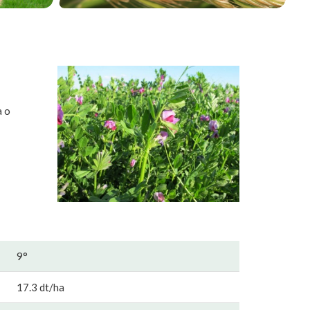
a o
9°
17.3 dt/ha