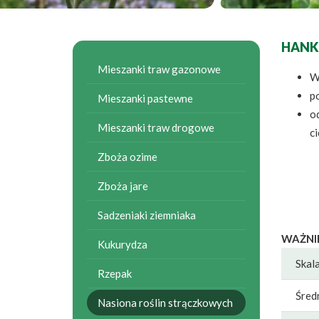
HANK
Mieszanki traw gazonowe
W
po
Mieszanki pastewne
o
Mieszanki traw drogowe
ci
Zboża ozime
Zboża jare
Sadzeniaki ziemniaka
WAŻNI
Kukurydza
Skal
Rzepak
Śred
Nasiona roślin strączkowych