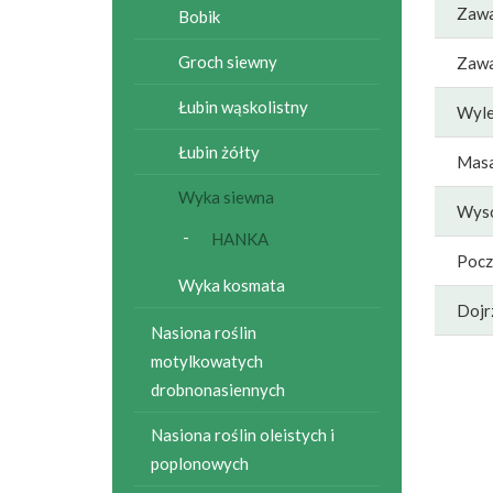
Zawa
Bobik
Groch siewny
Zawa
Łubin wąskolistny
Wyle
Łubin żółty
Masa
Wyka siewna
Wyso
HANKA
Pocz
Wyka kosmata
Dojr
Nasiona roślin
motylkowatych
drobnonasiennych
Nasiona roślin oleistych i
poplonowych