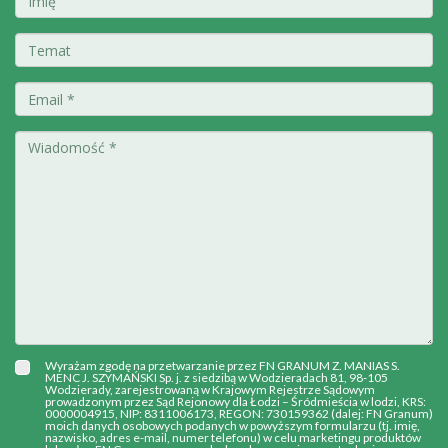
Wyrażam zgodę na przetwarzanie przez FN GRANUM Z. MANIAS S.
MENC J. SZYMAŃSKI Sp. j. z siedzibą w Wodzieradach 81, 98-105
Wodzierady, zarejestrowaną w Krajowym Rejestrze Sądowym
prowadzonym przez Sąd Rejonowy dla Łodzi – Śródmieścia w lodzi, KRS:
0000004915, NIP: 8311006173, REGON: 730159362 (dalej: FN Granum)
moich danych osobowych podanych w powyższym formularzu (tj. imię,
nazwisko, adres e-mail, numer telefonu) w celu marketingu produktów