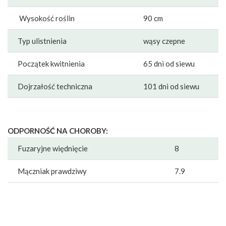
Wysokość roślin
90 cm
Typ ulistnienia
wąsy czepne
Początek kwitnienia
65 dni od siewu
Dojrzałość techniczna
101 dni od siewu
ODPORNOŚĆ NA CHOROBY:
Fuzaryjne więdnięcie
8
Mączniak prawdziwy
7.9