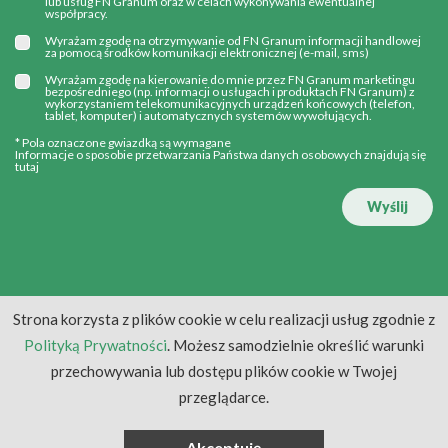
lub usług FN Granum oraz w celach wykonywania ewentualnej
współpracy.
Wyrażam zgodę na otrzymywanie od FN Granum informacji handlowej
za pomocą środków komunikacji elektronicznej (e-mail, sms)
Wyrażam zgodę na kierowanie do mnie przez FN Granum marketingu
bezpośredniego (np. informacji o usługach i produktach FN Granum) z
wykorzystaniem telekomunikacyjnych urządzeń końcowych (telefon,
tablet, komputer) i automatycznych systemów wywołujących.
* Pola oznaczone gwiazdką są wymagane
Informacje o sposobie przetwarzania Państwa danych osobowych znajdują się
tutaj
Wyślij
Strona korzysta z plików cookie w celu realizacji usług zgodnie z
Polityką Prywatności
. Możesz samodzielnie określić warunki
przechowywania lub dostępu plików cookie w Twojej
przeglądarce.
Akceptuję