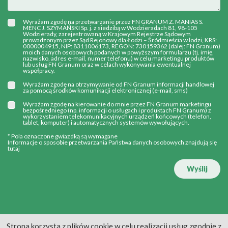
Wyrażam zgodę na przetwarzanie przez FN GRANUM Z. MANIAS S.
MENC J. SZYMAŃSKI Sp. j. z siedzibą w Wodzieradach 81, 98-105
Wodzierady, zarejestrowaną w Krajowym Rejestrze Sądowym
prowadzonym przez Sąd Rejonowy dla Łodzi – Śródmieścia w lodzi, KRS:
0000004915, NIP: 8311006173, REGON: 730159362 (dalej: FN Granum)
moich danych osobowych podanych w powyższym formularzu (tj. imię,
nazwisko, adres e-mail, numer telefonu) w celu marketingu produktów
lub usług FN Granum oraz w celach wykonywania ewentualnej
współpracy.
Wyrażam zgodę na otrzymywanie od FN Granum informacji handlowej
za pomocą środków komunikacji elektronicznej (e-mail, sms)
Wyrażam zgodę na kierowanie do mnie przez FN Granum marketingu
bezpośredniego (np. informacji o usługach i produktach FN Granum) z
wykorzystaniem telekomunikacyjnych urządzeń końcowych (telefon,
tablet, komputer) i automatycznych systemów wywołujących.
* Pola oznaczone gwiazdką są wymagane
Informacje o sposobie przetwarzania Państwa danych osobowych znajdują się
tutaj
Wyślij
Strona korzysta z plików cookie w celu realizacji usług zgodnie z