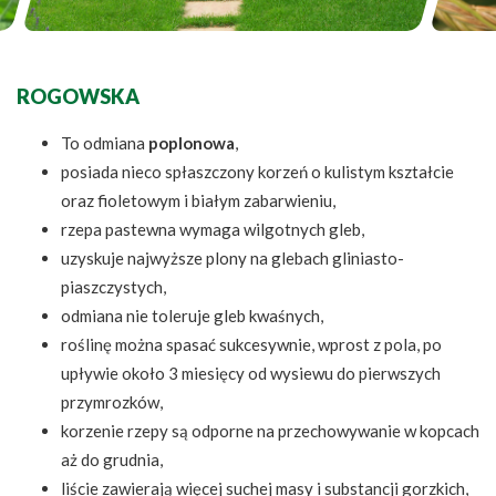
ROGOWSKA
To odmiana
poplonowa
,
posiada nieco spłaszczony korzeń o kulistym kształcie
oraz fioletowym i białym zabarwieniu,
rzepa pastewna wymaga wilgotnych gleb,
uzyskuje najwyższe plony na glebach gliniasto-
piaszczystych,
odmiana nie toleruje gleb kwaśnych,
roślinę można spasać sukcesywnie, wprost z pola, po
upływie około 3 miesięcy od wysiewu do pierwszych
przymrozków,
korzenie rzepy są odporne na przechowywanie w kopcach
aż do grudnia,
liście zawierają więcej suchej masy i substancji gorzkich,