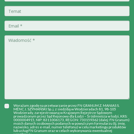
Wyrażam zgodę na przetwarzanie przez FN GRANUM Z. MANIAS S.
MENC J. SZYMAŃSKI Sp. j. z siedzibą w Wodzieradach 81, 98-105
Wodzierady, zarejestrowaną w Krajowym Rejestrze Sądowym
prowadzonym przez Sąd Rejonowy dla Łodzi – Śródmieścia w lodzi, KRS:
0000004915, NIP: 8311006173, REGON: 730159362 (dalej: FN Granum)
moich danych osobowych podanych w powyższym formularzu (tj. imię,
nazwisko, adres e-mail, numer telefonu) w celu marketingu produktów
lub usług FN Granum oraz w celach wykonywania ewentualnej