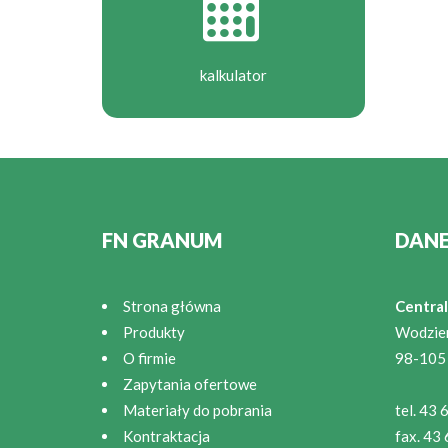
kalkulator
FN GRANUM
DAN
Strona główna
Central
Produkty
Wodzie
O firmie
98-105
Zapytania ofertowe
Materiały do pobrania
tel. 43
Kontraktacja
fax. 43