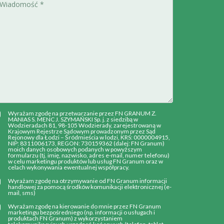
Wyrażam zgodę na przetwarzanie przez FN GRANUM Z.
MANIAS S. MENC J. SZYMAŃSKI Sp. j. z siedzibą w
Wodzieradach 81, 98-105 Wodzierady, zarejestrowaną w
Krajowym Rejestrze Sądowym prowadzonym przez Sąd
Rejonowy dla Łodzi – Śródmieścia w lodzi, KRS: 0000004915,
NIP: 8311006173, REGON: 730159362 (dalej: FN Granum)
moich danych osobowych podanych w powyższym
formularzu (tj. imię, nazwisko, adres e-mail, numer telefonu)
w celu marketingu produktów lub usług FN Granum oraz w
celach wykonywania ewentualnej współpracy.
Wyrażam zgodę na otrzymywanie od FN Granum informacji
handlowej za pomocą środków komunikacji elektronicznej (e-
mail, sms)
Wyrażam zgodę na kierowanie do mnie przez FN Granum
marketingu bezpośredniego (np. informacji o usługach i
produktach FN Granum) z wykorzystaniem