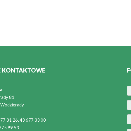
E KONTAKTOWE
F
a
rady 81
 Wodzierady
 677 31 26, 43 677 33 00
 675 99 53