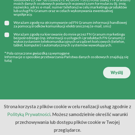
moich danych osobowych podanych w powyższym formularzu (tj. imię,
nazwisko, adres e-mail, numer telefonu) w celu marketingu produktów
lub usług FN Granum oraz w celach wykonywania ewentualnej
współpracy.
Wyrażam zgodę na otrzymywanie od FN Granum informacji handlowej
za pomocą środków komunikacji elektronicznej (e-mail, sms)
Wyrażam zgodę na kierowanie do mnie przez FN Granum marketingu
bezpośredniego (np. informacji o usługach i produktach FN Granum) z
wykorzystaniem telekomunikacyjnych urządzeń końcowych (telefon,
tablet, komputer) i automatycznych systemów wywołujących.
* Pola oznaczone gwiazdką są wymagane
Informacje o sposobie przetwarzania Państwa danych osobowych znajdują się
tutaj
Wyślij
Strona korzysta z plików cookie w celu realizacji usług zgodnie z
Polityką Prywatności
. Możesz samodzielnie określić warunki
przechowywania lub dostępu plików cookie w Twojej
przeglądarce.