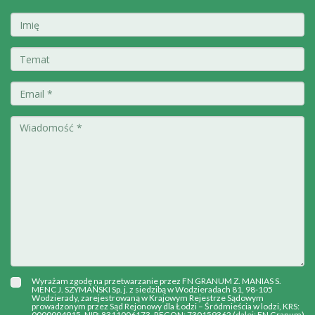
Wyrażam zgodę na przetwarzanie przez FN GRANUM Z. MANIAS S.
MENC J. SZYMAŃSKI Sp. j. z siedzibą w Wodzieradach 81, 98-105
Wodzierady, zarejestrowaną w Krajowym Rejestrze Sądowym
prowadzonym przez Sąd Rejonowy dla Łodzi – Śródmieścia w lodzi, KRS:
0000004915, NIP: 8311006173, REGON: 730159362 (dalej: FN Granum)