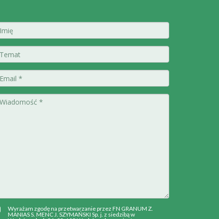
Wyrażam zgodę na przetwarzanie przez FN GRANUM Z.
MANIAS S. MENC J. SZYMAŃSKI Sp. j. z siedzibą w