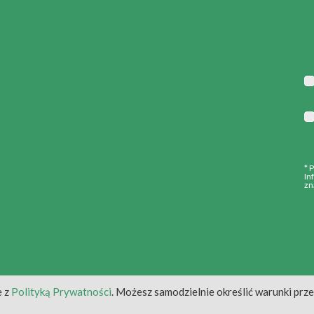
* 
In
zn
e z
Polityką Prywatności
. Możesz samodzielnie określić warunki prz