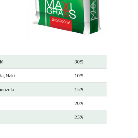
ki
30%
a, Naki
10%
anuzela
15%
s
20%
25%