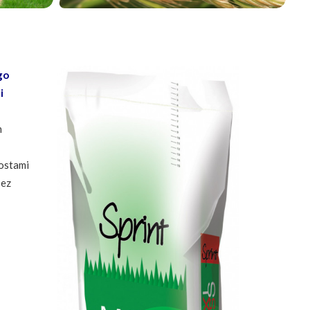
go
i
m
rostami
bez