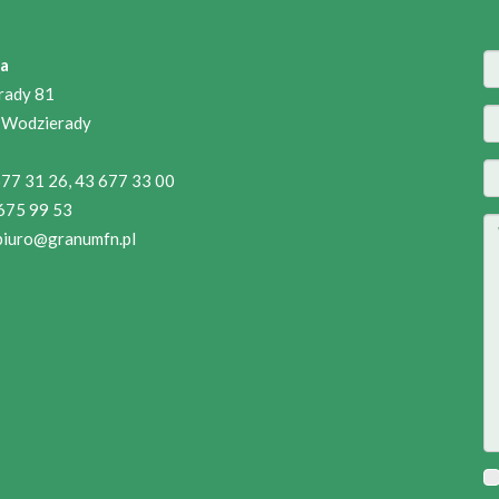
a
rady 81
 Wodzierady
 677 31 26, 43 677 33 00
 675 99 53
biuro@granumfn.pl