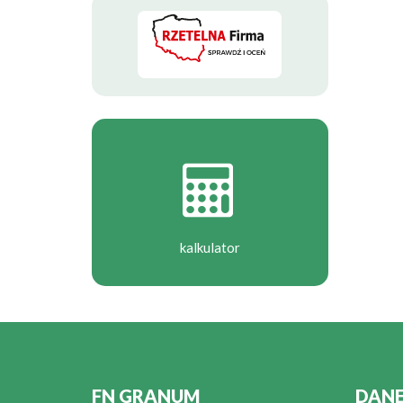
kalkulator
FN GRANUM
DAN