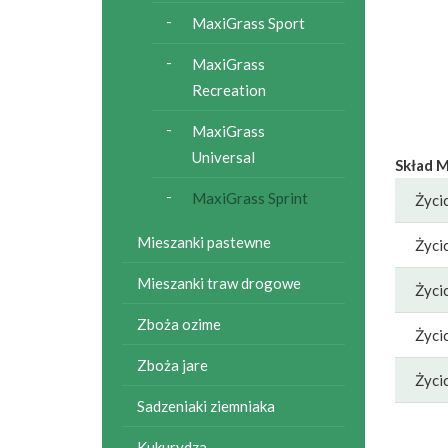
MaxiGrass Sport
MaxiGrass
Recreation
MaxiGrass
Universal
Skład M
MaxiGrass Sprint
Życi
Mieszanki pastewne
Życi
Mieszanki traw drogowe
Życi
Zboża ozime
Życi
Zboża jare
Życi
Sadzeniaki ziemniaka
Kukurydza