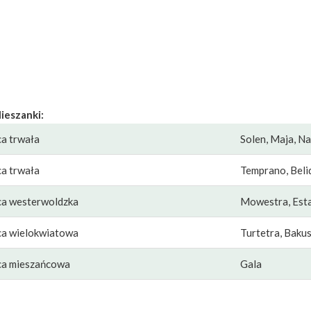
ieszanki:
ca trwała
Solen, Maja, Na
ca trwała
Temprano, Belid
ca westerwoldzka
Mowestra, Est
ca wielokwiatowa
Turtetra, Baku
ca mieszańcowa
Gala