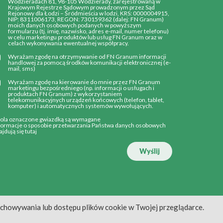
Wodzieradach 81, 98-105 Wodzierady, zarejestrowaną w
Krajowym Rejestrze Sądowym prowadzonym przez Sąd
Rejonowy dla Łodzi – Śródmieścia w lodzi, KRS: 0000004915,
NIP: 8311006173, REGON: 730159362 (dalej: FN Granum)
moich danych osobowych podanych w powyższym
formularzu (tj. imię, nazwisko, adres e-mail, numer telefonu)
w celu marketingu produktów lub usług FN Granum oraz w
celach wykonywania ewentualnej współpracy.
Wyrażam zgodę na otrzymywanie od FN Granum informacji
handlowej za pomocą środków komunikacji elektronicznej (e-
mail, sms)
Wyrażam zgodę na kierowanie do mnie przez FN Granum
marketingu bezpośredniego (np. informacji o usługach i
produktach FN Granum) z wykorzystaniem
telekomunikacyjnych urządzeń końcowych (telefon, tablet,
komputer) i automatycznych systemów wywołujących.
Pola oznaczone gwiazdką są wymagane
formacje o sposobie przetwarzania Państwa danych osobowych
ajdują się
tutaj
Wyślij
echowywania lub dostępu plików cookie w Twojej przeglądarce.