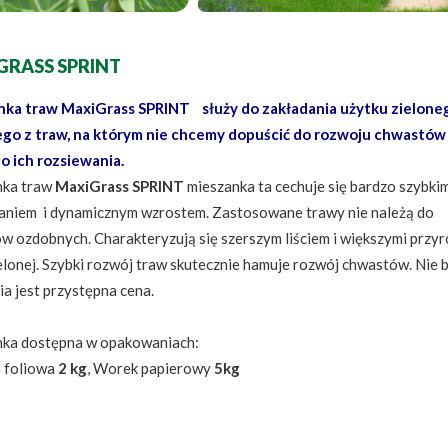
GRASS SPRINT
ka traw MaxiGrass SPRINT służy do zakładania użytku zielone
go z traw, na którym nie chcemy dopuścić do rozwoju chwastów 
o ich rozsiewania.
nka traw
MaxiGrass SPRINT
mieszanka ta cechuje się bardzo szybki
aniem i dynamicznym wzrostem. Zastosowane trawy nie należą do
w ozdobnych. Charakteryzują się szerszym liściem i większymi przy
elonej. Szybki rozwój traw skutecznie hamuje rozwój chwastów. Nie 
a jest przystępna cena.
ka dostępna w opakowaniach:
 foliowa
2 kg
, Worek papierowy
5kg