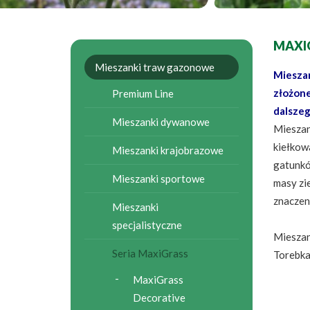
MAXI
Mieszanki traw gazonowe
Mieszan
złożone
Premium Line
dalszeg
Mieszanki dywanowe
Miesza
kiełkow
Mieszanki krajobrazowe
gatunkó
Mieszanki sportowe
masy zi
znaczeni
Mieszanki
specjalistyczne
Mieszan
Seria MaxiGrass
Torebka
MaxiGrass
Decorative