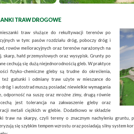
ZANKI TRAW DROGOWE
mieszanki traw służące do rekultywacji terenów po
cyjnych w tym: pasów rozdziału dróg, poboczy dróg i
ad, rowów melioracyjnych oraz terenów narażonych na
tj. skarp, hałd przemysłowych oraz wysypisk. Grunty po
ne cechują się dużą niejednorodnością gleb. W praktyce
ości fizyko-chemiczne gleby są trudne do określenia,
o też gatunki i odmiany traw użyte w mieszance do
 dróg i autostrad muszą posiadać niewielkie wymagania
, odporność na suszę oraz mroźne zimy, drugą równie
cechą jest tolerancja na zakwaszenie gleby oraz
racji metali ciężkich w glebie. Dodatkowo w składzie
ki traw na skarpy, czyli tereny o znacznym nachyleniu gruntu, 
eryzują się szybkim tempem wzrostu oraz posiadają silny system kor
leby.