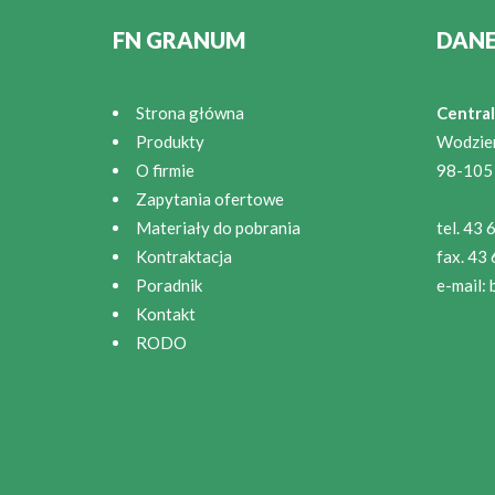
FN GRANUM
DAN
Strona główna
Central
Produkty
Wodzie
O firmie
98-105
Zapytania ofertowe
Materiały do pobrania
tel. 43
Kontraktacja
fax. 43
Poradnik
e-mail:
Kontakt
RODO