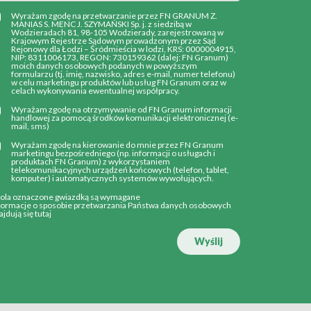
Wyrażam zgodę na przetwarzanie przez FN GRANUM Z.
MANIAS S. MENC J. SZYMAŃSKI Sp. j. z siedzibą w
Wodzieradach 81, 98-105 Wodzierady, zarejestrowaną w
Krajowym Rejestrze Sądowym prowadzonym przez Sąd
Rejonowy dla Łodzi – Śródmieścia w lodzi, KRS: 0000004915,
NIP: 8311006173, REGON: 730159362 (dalej: FN Granum)
moich danych osobowych podanych w powyższym
formularzu (tj. imię, nazwisko, adres e-mail, numer telefonu)
w celu marketingu produktów lub usług FN Granum oraz w
celach wykonywania ewentualnej współpracy.
Wyrażam zgodę na otrzymywanie od FN Granum informacji
handlowej za pomocą środków komunikacji elektronicznej (e-
mail, sms)
Wyrażam zgodę na kierowanie do mnie przez FN Granum
marketingu bezpośredniego (np. informacji o usługach i
produktach FN Granum) z wykorzystaniem
telekomunikacyjnych urządzeń końcowych (telefon, tablet,
komputer) i automatycznych systemów wywołujących.
Pola oznaczone gwiazdką są wymagane
formacje o sposobie przetwarzania Państwa danych osobowych
ajdują się
tutaj
Wyślij