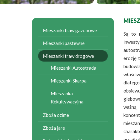
MIES
Mieszanki traw gazonowe
Są to 
inwesty
Mieszanki pastewne
autostr
Mieszanki traw drogowe
erozję 
budowla
Mieszanki Autostrada
właściw
Mieszanki Skarpa
dlateg
obsiewu
Mieszanka
glebowe
Rekultywacyjna
ważną 
Zboża ozime
koncent
mieszan
Zboża jare
charakt
erozji g