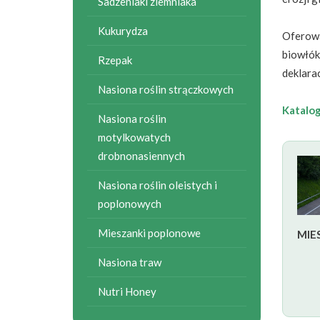
Sadzeniaki ziemniaka
Kukurydza
Oferowa
biowłók
Rzepak
deklara
Nasiona roślin strączkowych
Katalog
Nasiona roślin
motylkowatych
drobnonasiennych
Nasiona roślin oleistych i
poplonowych
Mieszanki poplonowe
MIE
Nasiona traw
Nutri Honey