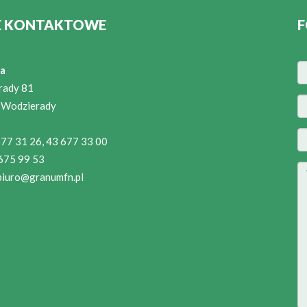
E KONTAKTOWE
F
a
rady 81
 Wodzierady
 677 31 26, 43 677 33 00
 675 99 53
biuro@granumfn.pl