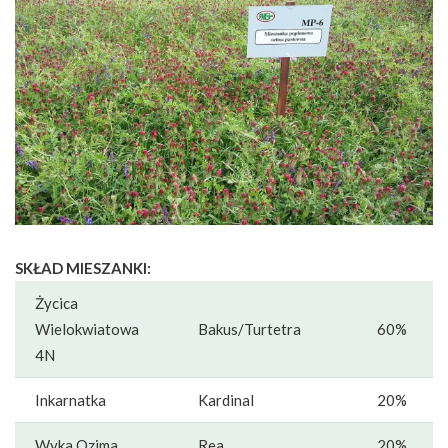
SKŁAD MIESZANKI:
Życica
Wielokwiatowa
Bakus/Turtetra
60%
4N
Inkarnatka
Kardinal
20%
Wyka Ozima
Rea
20%