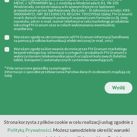
MENC J. SZYMAŃSKI Sp. j. z siedzibą w Wodzieradach 81, 98-105
Wodzierady, zarejestrowaną w Krajowym Rejestrze Sądowym
prowadzonym przez Sąd Rejonowy dla Łodzi – Śródmieścia w lodzi, KRS:
0000004915, NIP: 8311006173, REGON: 730159362 (dalej: FN Granum)
moich danych osobowych podanych w powyższym formularzu (tj. imię,
nazwisko, adres e-mail, numer telefonu) w celu marketingu produktów
lub usług FN Granum oraz w celach wykonywania ewentualnej
współpracy.
Wyrażam zgodę na otrzymywanie od FN Granum informacji handlowej
za pomocą środków komunikacji elektronicznej (e-mail, sms)
Wyrażam zgodę na kierowanie do mnie przez FN Granum marketingu
bezpośredniego (np. informacji o usługach i produktach FN Granum) z
wykorzystaniem telekomunikacyjnych urządzeń końcowych (telefon,
tablet, komputer) i automatycznych systemów wywołujących.
* Pola oznaczone gwiazdką są wymagane
Informacje o sposobie przetwarzania Państwa danych osobowych znajdują się
tutaj
Wyślij
Strona korzysta z plików cookie w celu realizacji usług zgodnie z
Polityką Prywatności
. Możesz samodzielnie określić warunki