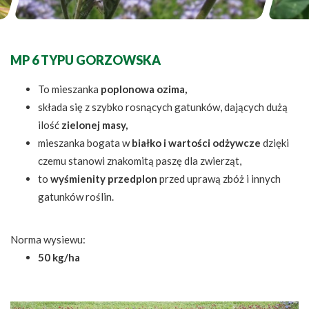
MP 6 TYPU GORZOWSKA
To mieszanka
poplonowa ozima,
składa się z szybko rosnących gatunków, dających dużą
ilość
zielonej masy,
mieszanka bogata w
białko i wartości odżywcze
dzięki
czemu stanowi znakomitą paszę dla zwierząt,
to
wyśmienity przedplon
przed uprawą zbóż i innych
gatunków roślin.
Norma wysiewu:
50 kg/ha