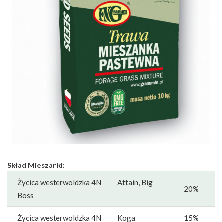
Skład Mieszanki:
Życica westerwoldzka 4N Attain, Big
20%
Boss
Życica westerwoldzka 4N Koga
15%