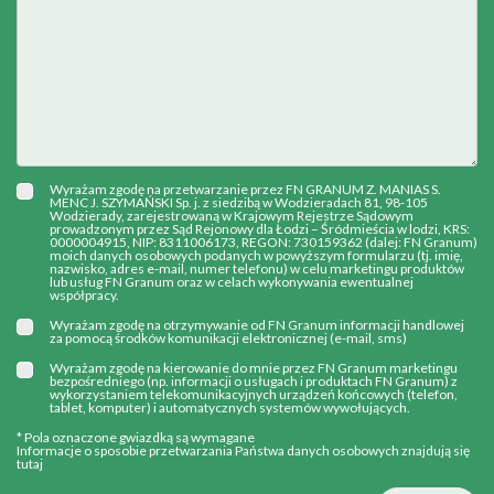
Wyrażam zgodę na przetwarzanie przez FN GRANUM Z. MANIAS S.
MENC J. SZYMAŃSKI Sp. j. z siedzibą w Wodzieradach 81, 98-105
Wodzierady, zarejestrowaną w Krajowym Rejestrze Sądowym
prowadzonym przez Sąd Rejonowy dla Łodzi – Śródmieścia w lodzi, KRS:
0000004915, NIP: 8311006173, REGON: 730159362 (dalej: FN Granum)
moich danych osobowych podanych w powyższym formularzu (tj. imię,
nazwisko, adres e-mail, numer telefonu) w celu marketingu produktów
lub usług FN Granum oraz w celach wykonywania ewentualnej
współpracy.
Wyrażam zgodę na otrzymywanie od FN Granum informacji handlowej
za pomocą środków komunikacji elektronicznej (e-mail, sms)
Wyrażam zgodę na kierowanie do mnie przez FN Granum marketingu
bezpośredniego (np. informacji o usługach i produktach FN Granum) z
wykorzystaniem telekomunikacyjnych urządzeń końcowych (telefon,
tablet, komputer) i automatycznych systemów wywołujących.
* Pola oznaczone gwiazdką są wymagane
Informacje o sposobie przetwarzania Państwa danych osobowych znajdują się
tutaj